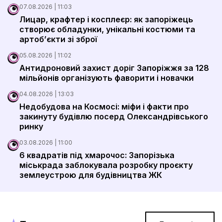
Документи
07.08.2026 | 11:03
Лицар, крафтер і косплеєр: як запоріжець
створює обладунки, унікальні костюми та
артоб’єкти зі зброї
05.08.2026 | 11:02
Антидроновий захист доріг Запоріжжя за 128
мільйонів організують фаворити і новачки
04.08.2026 | 13:03
Недобудова на Космосі: міфи і факти про
закинуту будівлю посерд Олександрівського
ринку
03.08.2026 | 11:00
6 квадратів під хмарочос: Запорізька
міськрада заблокувала розробку проєкту
землеустрою для будівництва ЖК