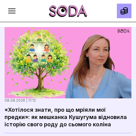
Головна
Тексти
Спецпроєкти
Slow news
Місто
08.08.2026 | 11:12
Про нас
«Хотілося знати, про що мріяли мої
предки»: як мешканка Кушугума відновила
Редакційна політика
історію свого роду до сьомого коліна
Правила використання матеріалів