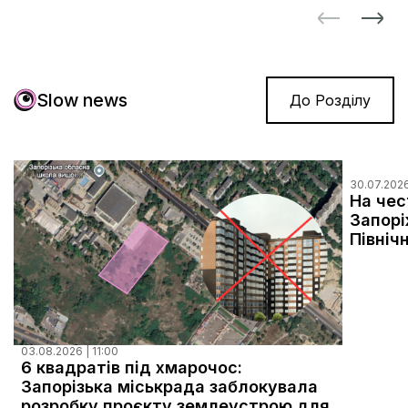
Slow news
До Розділу
30.07.2026
На чес
Запор
Північ
03.08.2026 | 11:00
6 квадратів під хмарочос:
Запорізька міськрада заблокувала
розробку проєкту землеустрою для