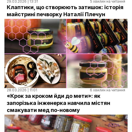
29.03.2026 | 13:31
5 хвилин на читання
Клаптики, що створюють затишок: історія
майстрині печворку Наталії Плечун
28.03.2026 | 11:01
6 хвилин на читання
«Крок за кроком йди до мети»: як
запорізька інженерка навчила містян
смакувати мед по-новому