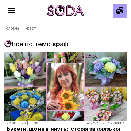
Головна
крафт
Все по темі: крафт
Головна
Тексти
Спецпроєкти
Slow news
Місто
Про нас
Редакційна політика
Правила використання матеріалів
27.06.2026 | 16:39
4 хвилини на читання
Букети, що не в`януть: історія запорізької