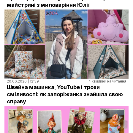
Документи
майстрині з миловаріння Юлії
20.06.2026 | 12:39
4 хвилини на читання
Швейна машинка, YouTube і трохи
сміливості: як запоріжанка знайшла свою
справу