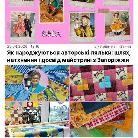
25.04.2026 | 13:16
5 хвилин на читання
Як народжуються авторські ляльки: шлях,
натхнення і досвід майстрині з Запоріжжя