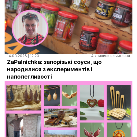
14.03.2026 | 12:20
4 хвилини на читання
ZaPalnichka: запорізькі соуси, що
народилися з експериментів і
наполегливості