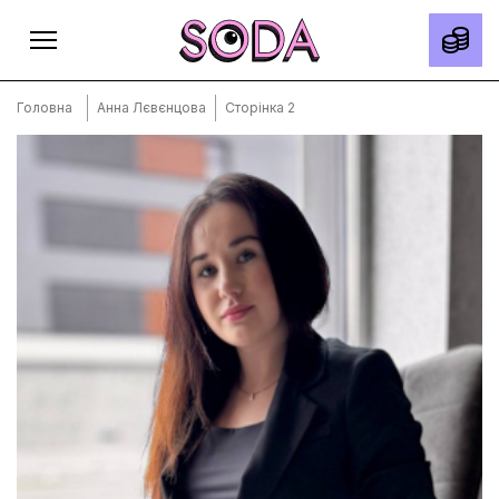
Головна
Анна Лєвєнцова
Сторінка 2
Головна
Тексти
Спецпроєкти
Slow news
Місто
Про нас
Редакційна політика
Правила використання матеріалів