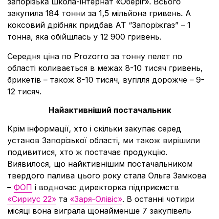
запорізька школа-інтернат «Оберіг». Всього
закупила 184 тонни за 1,5 мільйона гривень. А
коксовий дрібняк придбав АТ “Запоріжгаз” – 1
тонна, яка обійшлась у 12 900 гривень.
Середня ціна по Prozorro за тонну пелет по
області коливається в межах 8-10 тисяч гривень,
брикетів – також 8-10 тисяч, вугілля дорожче – 9-
12 тисяч.
Найактивніший постачальник
Крім інформації, хто і скільки закупає серед
установ Запорізької області, ми також вирішили
подивитися, хто ж постачає продукцію.
Виявилося, що найктивнішим постачальником
твердого палива цього року стала Ольга Замкова
–
ФОП
і водночас директорка підприємств
«Сириус 22»
та
«Заря-Олівіс»
. В останні чотири
місяці вона виграла щонайменше 7 закупівель