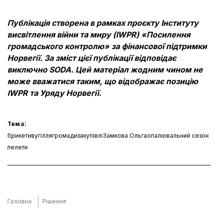
Публікація створена в рамках проєкту Інституту
висвітлення війни та миру (IWPR) «Посилення
громадського контролю» за фінансової підтримки
Норвегії. За зміст цієї публікації відповідає
виключно SODA. Цей матеріал жодним чином не
може вважатися таким, що відображає позицію
IWPR та Уряду Норвегії.
Тема:
брикети
вугілля
громади
закупівлі
Замкова Ольга
опалювальний сезон
пелети
Головна
Рішення