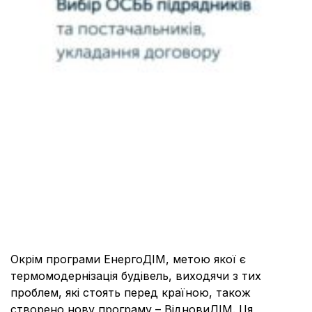
Окрім програми ЕнергоДІМ, метою якої є
термомодернізація будівель, виходячи з тих
проблем, які стоять перед країною, також
створено нову програму – ВідновиДІМ. Ця