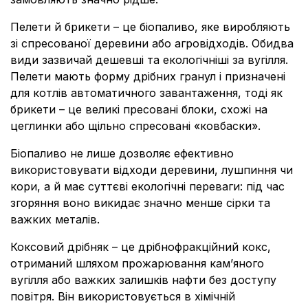
Пелети й брикети – це біопаливо, яке виробляють
зі спресованої деревини або агровідходів. Обидва
види зазвичай дешевші та екологічніші за вугілля.
Пелети мають форму дрібних гранул і призначені
для котлів автоматичного завантаження, тоді як
брикети – це великі пресовані блоки, схожі на
цеглинки або щільно спресовані «ковбаски».
Біопаливо не лише дозволяє ефективно
використовувати відходи деревини, лушпиння чи
кори, а й має суттєві екологічні переваги: під час
згоряння воно викидає значно менше сірки та
важких металів.
Коксовий дрібняк – це дрібнофракційний кокс,
отриманий шляхом прожарювання кам’яного
вугілля або важких залишків нафти без доступу
повітря. Він використовується в хімічній