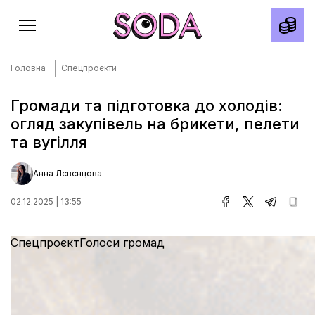
Головна
Спецпроєкти
Громади та підготовка до холодів:
огляд закупівель на брикети, пелети
Головна
та вугілля
Тексти
Спецпроєкти
Анна Лєвєнцова
Slow news
02.12.2025 | 13:55
Місто
Спецпроєкт
Голоси громад
Про нас
Редакційна політика
Правила використання матеріалів