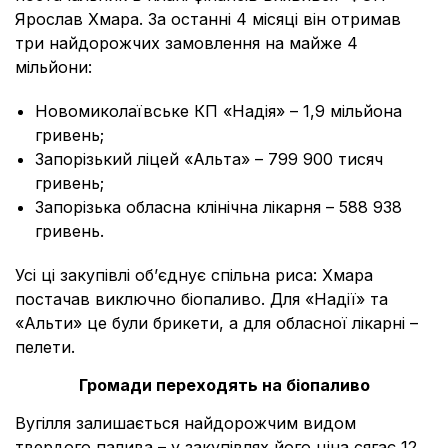
Ярослав Хмара. За останні 4 місяці він отримав
три найдорожчих замовлення на майже 4
мільйони:
Новомиколаївське КП «Надія» – 1,9 мільйона
гривень;
Запорізький ліцей «Альта» – 799 900 тисяч
гривень;
Запорізька обласна клінічна лікарня – 588 938
гривень.
Усі ці закупівлі об’єднує спільна риса: Хмара
постачав виключно біопаливо. Для «Надії» та
«Альти» це були брикети, а для обласної лікарні –
пелети.
Громади переходять на біопаливо
Вугілля залишається найдорожчим видом
твердого палива – у закупівлях його ціна сягає 12