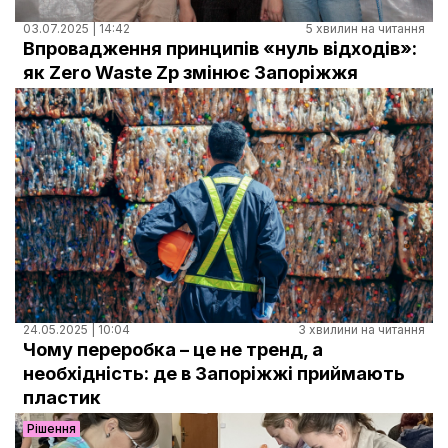
03.07.2025 | 14:42
5 хвилин на читання
Впровадження принципів «нуль відходів»:
як Zero Waste Zp змінює Запоріжжя
24.05.2025 | 10:04
3 хвилини на читання
Чому переробка – це не тренд, а
необхідність: де в Запоріжжі приймають
пластик
Рішення