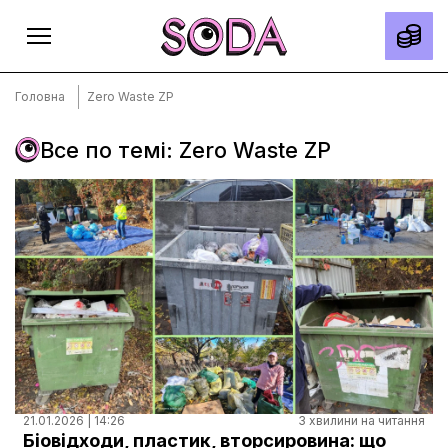
Головна
Zero Waste ZP
Все по темі: Zero Waste ZP
Головна
Тексти
Спецпроєкти
Slow news
Місто
Про нас
Редакційна політика
Правила використання матеріалів
21.01.2026 | 14:26
3 хвилини на читання
Біовідходи, пластик, вторсировина: що