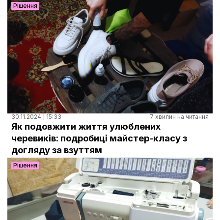
Рішення
30.11.2024 | 15:33
7 хвилин на читання
Як подовжити життя улюблених
черевиків: подробиці майстер-класу з
догляду за взуттям
Рішення