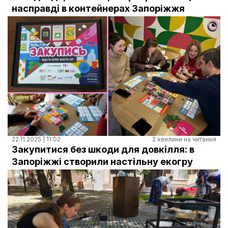
Документи
насправді в контейнерах Запоріжжя
22.11.2025 | 11:02
2 хвилини на читання
Закупитися без шкоди для довкілля: в
Запоріжжі створили настільну екогру