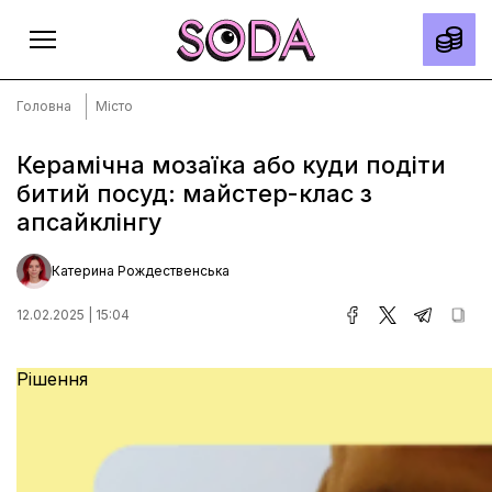
Головна
Місто
Керамічна мозаїка або куди подіти
битий посуд: майстер-клас з
Головна
апсайклінгу
Тексти
Спецпроєкти
Катерина Рождественська
Slow news
12.02.2025 | 15:04
Місто
Рішення
Про нас
Редакційна політика
Правила використання матеріалів