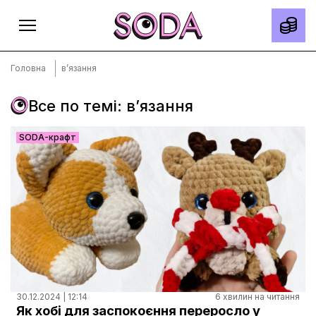
Головна
вʼязання
Все по темі: вʼязання
Головна
SODA-крафт
Тексти
Спецпроєкти
Slow news
Місто
Про нас
Редакційна політика
Правила використання матеріалів
30.12.2024 | 12:14
6 хвилин на читання
Як хобі для заспокоєння переросло у