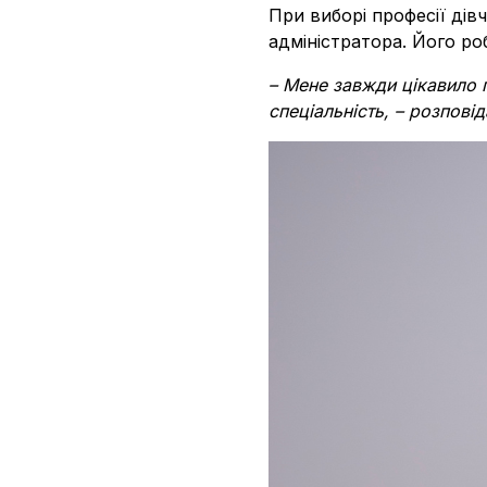
При виборі професії дів
адміністратора. Його ро
– Мене завжди цікавило 
спеціальність, – розпові