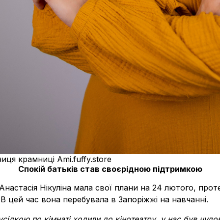
ниця крамниці Ami.fuffy.store
Спокій батьків став своєрідною підтримкою
в, Анастасія Нікуліна мала свої плани на 24 лютого, пр
 В цей час вона перебувала в Запоріжжі на навчанні.
усідкою по кімнаті ходили до кінотеатру, у нас був чудов