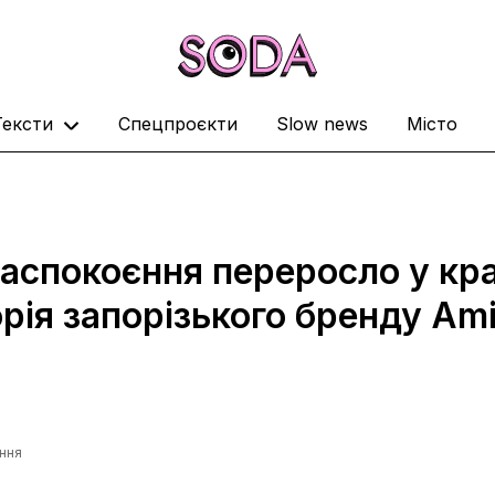
Тексти
Спецпроєкти
Slow news
Місто
 заспокоєння переросло у к
орія запорізького бренду Ami.
ання