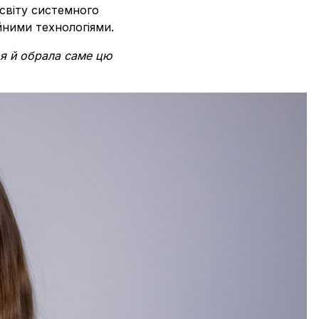
освіту системного
ійними технологіями.
 я й обрала саме цю