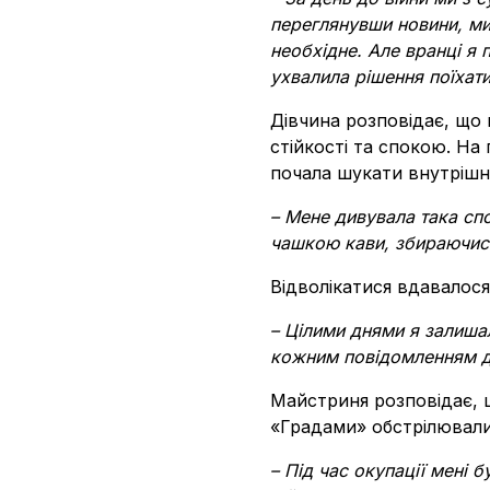
переглянувши новини, ми
необхідне. Але вранці я 
ухвалила рішення поїхати
Дівчина розповідає, що 
стійкості та спокою. На
почала шукати внутрішн
– Мене дивувала така спок
чашкою кави, збираючись
Відволікатися вдавалося
– Цілими днями я залишал
кожним повідомленням діз
Майстриня розповідає, що
«Градами» обстрілювали
– Під час окупації мені 