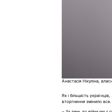
Анастасія Нікуліна, влас
Як і більшість українці
вторгнення змінило все.
– За день до війни ми з с