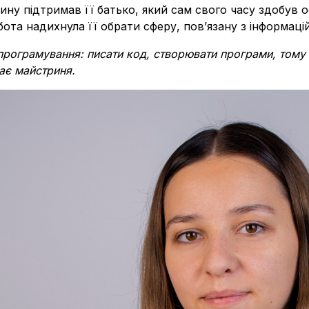
чину підтримав її батько, який сам свого часу здобув 
бота надихнула її обрати сферу, пов’язану з інформац
програмування: писати код, створювати програми, тому
дає майстриня.