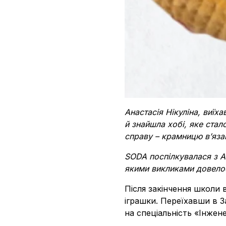
Анастасія Нікуліна, виїх
й знайшла хобі, яке стал
справу – крамницю в’язан
SODA поспілкувалася з Ан
якими викликами довелос
Після закінчення школи 
іграшки. Переїхавши в З
на спеціальність «Інжен