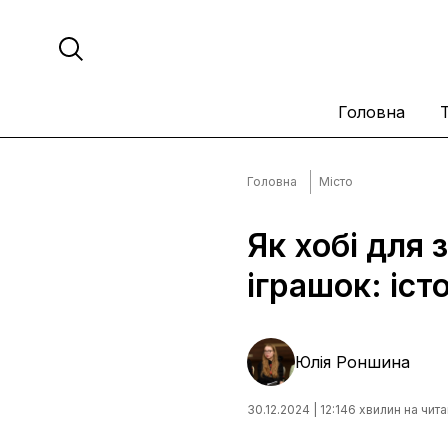
Головна
Головна
Місто
Як хобі для
іграшок: іст
Юлія Роншина
30.12.2024 | 12:14
6 хвилин на чит