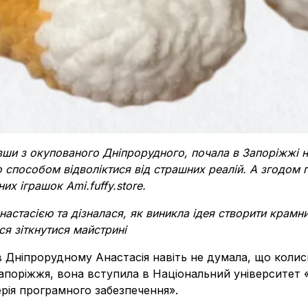
авши з окупованого Дніпрорудного, почала в Запоріжжі н
о способом відволіктися від страшних реалій. А згодом
их іграшок Ami.fuffy.store.
астасією та дізналася, як виникла ідея створити крамн
я зіткнутися майстрині
в Дніпрорудному Анастасія навіть не думала, що колись
апоріжжя, вона вступила в Національний університет «
ерія програмного забезпечення».