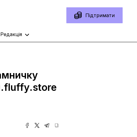
Підтримати
Редакція
рамничку
fluffy.store