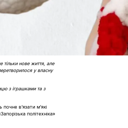
е тільки нове життя, але
 перетворилося у власну
ицю з іграшками та з
 почне вʼязати мʼякі
Запорізька політехніка»