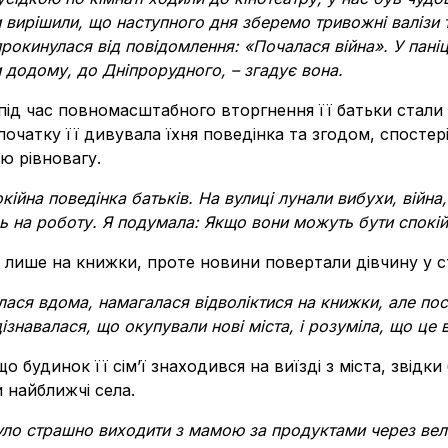
 вирішили, що наступного дня зберемо тривожні валізи
прокинулася від повідомлення: «Почалася війна». У паніці
 додому, до Дніпрорудного, – згадує вона.
під час повномасштабного вторгнення її батьки стали
 початку її дивувала їхня поведінка та згодом, спостер
ю рівновагу.
ійна поведінка батьків. На вулиці лунали вибухи, війна, 
 на роботу. Я подумала: Якщо вони можуть бути спокій
 лише на книжки, проте новини повертали дівчину у с
ася вдома, намагалася відволіктися на книжки, але пос
навалася, що окупували нові міста, і розуміла, що це в
 будинок її сім’ї знаходився на виїзді з міста, звідки
 найближчі села.
було страшно виходити з мамою за продуктами через вел