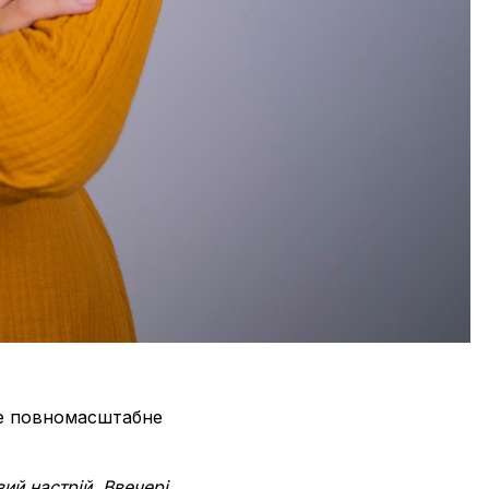
оте повномасштабне
ий настрій. Ввечері,