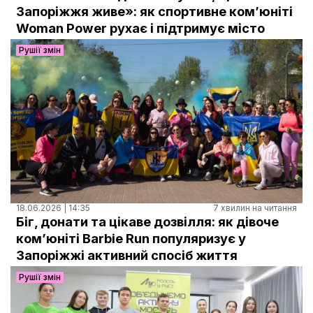
Документи
Запоріжжя живе»: як спортивне комʼюніті
Woman Power рухає і підтримує місто
Рушії змін
18.06.2026 | 14:35
7 хвилин на читання
Біг, донати та цікаве дозвілля: як дівоче
ком’юніті Barbie Run популяризує у
Запоріжжі активний спосіб життя
Рушії змін