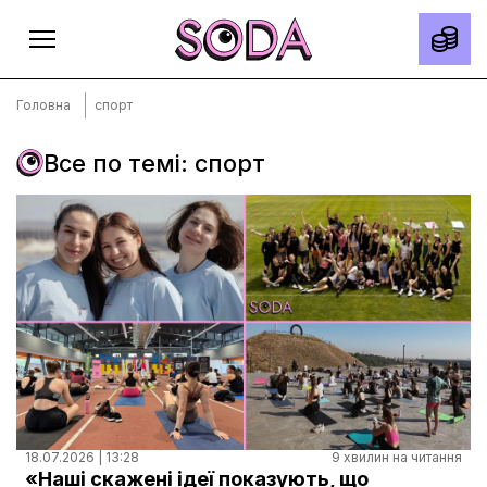
Головна
спорт
Все по темі: спорт
Головна
Тексти
Спецпроєкти
Slow news
Місто
Про нас
Редакційна політика
Правила використання матеріалів
18.07.2026 | 13:28
9 хвилин на читання
«Наші скажені ідеї показують, що