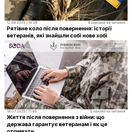
12.08.2025 | 16:28
4 хвилини на читання
Рятівне коло після повернення: історії
ветеранів, які знайшли собі нове хобі
18.07.2025 | 11:49
5 хвилин на читання
Життя після повернення з війни: що
держава гарантує ветеранам і як це
отримати