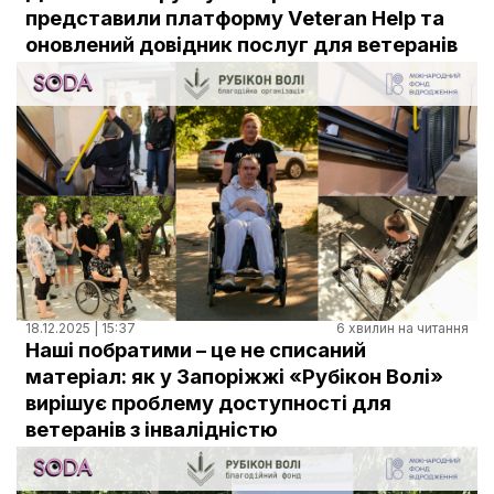
Документи
представили платформу Veteran Help та
оновлений довідник послуг для ветеранів
18.12.2025 | 15:37
6 хвилин на читання
Наші побратими – це не списаний
матеріал: як у Запоріжжі «Рубікон Волі»
вирішує проблему доступності для
ветеранів з інвалідністю