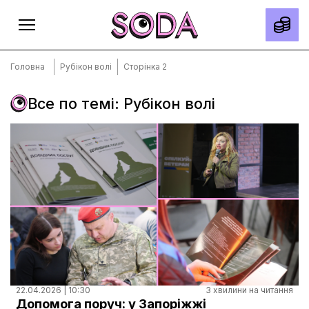
Головна
Рубікон волі
Сторінка 2
Все по темі: Рубікон волі
Головна
Тексти
Спецпроєкти
Slow news
Місто
Про нас
Редакційна політика
Правила використання матеріалів
22.04.2026 | 10:30
3 хвилини на читання
Допомога поруч: у Запоріжжі