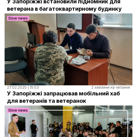
У Запоріжжі встановили підйомник для
ветерана в багатоквартирному будинку
Slow news
27.02.2025 | 15:53
2 хвилини на читання
У Запоріжжі запрацював мобільний хаб
для ветеранів та ветеранок
Slow news