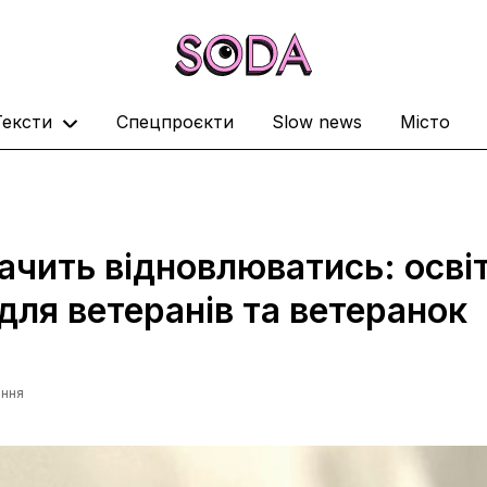
Тексти
Спецпроєкти
Slow news
Місто
ачить відновлюватись: освіт
для ветеранів та ветеранок
ання