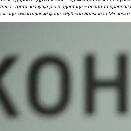
 тощо. Третя значуща річ в адаптації – освіта та працевл
анізації «Благодійний фонд «Рубікон Волі» Іван Мінченко.