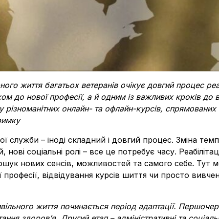
ого життя багатьох ветеранів очікує довгий процес реабі
ом до нової професії, а й одним із важливих кроків до 
у різноманітних онлайн- та офлайн-курсів, спрямованих 
римку
ої служби – іноді складний і довгий процес. Зміна темп
 нові соціальні ролі – все це потребує часу. Реабілітац
 пошук нових сенсів, можливостей та самого себе. Тут 
ї професії, відвідування курсів шиття чи просто вивче
ивільного життя починається період адаптації. Першочер
тання здоров’я. Другий етап – адміністративні та соціал