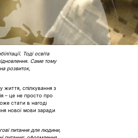
літації. Тоді освіта
відновлення. Саме тому
на розвиток,
у життя, спілкування з
ія – це не просто про
може стати в нагоді
ння нової мови заради
гові питання для людини,
ьні питання: оформлення