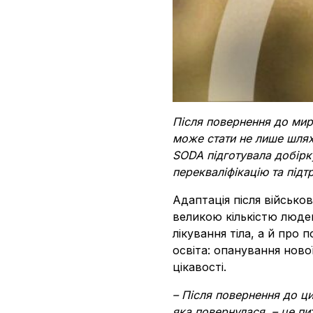
Після повернення до мирн
може стати не лише шлях
SODA підготувала добірк
перекваліфікацію та підт
Адаптація після військов
великою кількістю людей,
лікування тіла, а й про
освіта: опанування ново
цікавості.
– Після повернення до ц
яка повернулася, – це пи