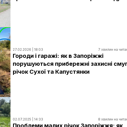
27.02.2026 | 18:03
7 хвилин на чита
Городи і гаражі: як в Запоріжжі
порушуються прибережні захисні сму
річок Сухої та Капустянки
02.07.2025 | 14:33
8 хвилин на чита
Проблеми малих річок Запоріжжя: як