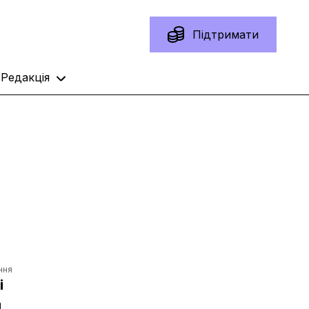
Підтримати
Редакція
ння
і
а