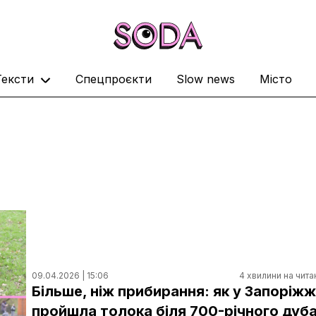
Тексти
Спецпроєкти
Slow news
Місто
09.04.2026 | 15:06
4 хвилини на чита
Більше, ніж прибирання: як у Запоріжж
пройшла толока біля 700-річного дуб