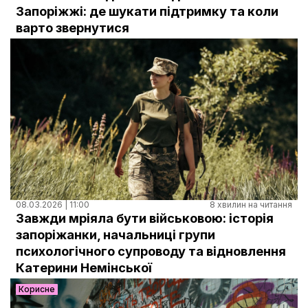
Документи
Запоріжжі: де шукати підтримку та коли
варто звернутися
08.03.2026 | 11:00
8 хвилин на читання
Завжди мріяла бути військовою: історія
запоріжанки, начальниці групи
психологічного супроводу та відновлення
Катерини Немінської
Корисне