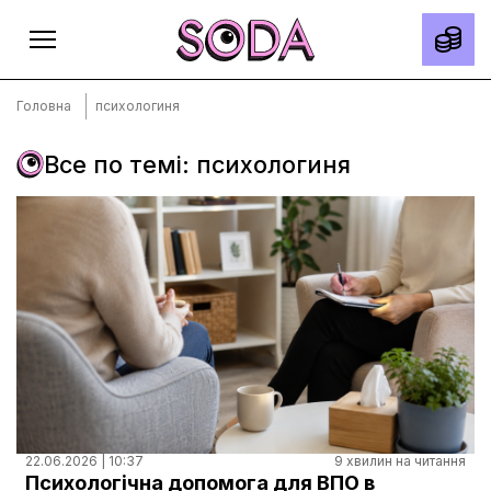
Головна
психологиня
Все по темі: психологиня
Головна
Тексти
Спецпроєкти
Slow news
Місто
Про нас
Редакційна політика
Правила використання матеріалів
22.06.2026 | 10:37
9 хвилин на читання
Психологічна допомога для ВПО в