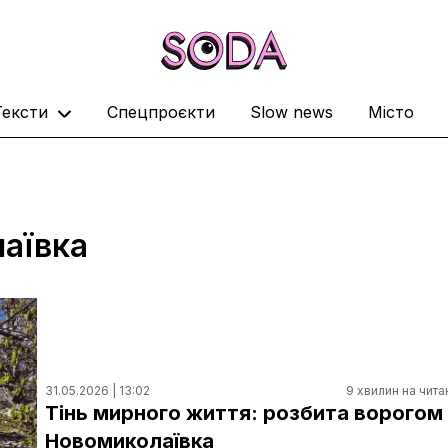
Тексти
Спецпроєкти
Slow news
Місто
лаївка
31.05.2026 | 13:02
9 хвилин на чита
Тінь мирного життя: розбита ворогом
Новомиколаївка