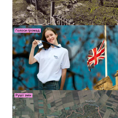
Голоси громад
Рушії змін