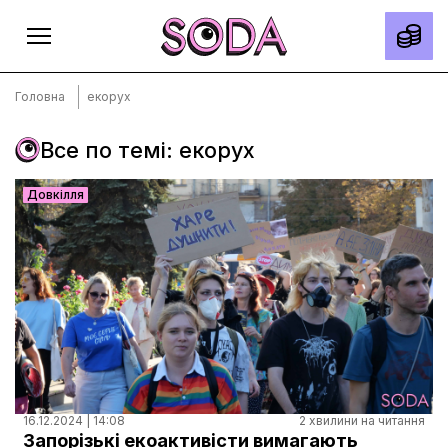
Головна
екорух
Все по темі: екорух
Головна
Довкілля
Тексти
Спецпроєкти
Slow news
Місто
Про нас
Редакційна політика
Правила використання матеріалів
16.12.2024 | 14:08
2 хвилини на читання
Запорізькі екоактивісти вимагають