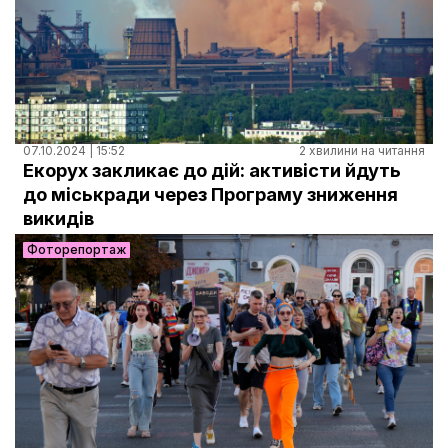
07.10.2024 | 15:52
2 хвилини на читання
Екорух закликає до дій: активісти йдуть
до міськради через Програму зниження
викидів
Фоторепортаж