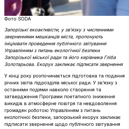
Фото SODA
Запорізькі екоактивісти, у звʼязку з численними
зверненнями мешканців міста, пропонують
ініціювати
проведення публічного звітування
Управлінням з питань екологічної безпеки
Запорізької міської ради
та його керівника Гліба
Золотарьова.
Екорух закликає підписати звернення
У кінці року розпочинається підготовка та подання
річних звітів підрозділів міської ради. У звʼязку з
останніми подіями навколо створення та
затвердження Програми поетапного зниження
викидів в атмосферне повітря та невдоволення
громадян роботою
Управлінням з питань
екологічної безпеки, запорізький екорух закликає
підписати звернення щодо публічного звітування