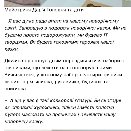
Майстриня Дар’я Головня та діти
–
Я вас дуже рада вітати на нашому новорічному
святі. Запрошую в подорож новорічної казки. Ми не
будемо просто подорожувати, ми будемо її
творцями. Ви будете головними героями нашої
казки.
Дівчина пропонує дітям пороздивлятися набори з
пряниками, що лежать на столі поруч з ними.
Виявляється, у кожному наборі є чотири пряники
різних форм: ялинка, рукавичка, будинок та
сніжинка.
– А ще у вас є такі кольорові глазурі. Ви сьогодні
як справжні художники, тільки замість полотна
будете малювати на пряничках і оживляти нашу
новорічну казку.