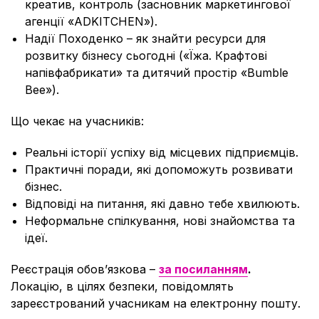
креатив, контроль (
засновник маркетингової
агенції «ADKITCHEN»).
Надії Походенко – як знайти ресурси для
розвитку бізнесу сьогодні (
«Ї
жа. Крафтові
напівфабрикати» та дитячий простір
«
Bumble
Bee»).
Що чекає на учасників:
Реальні історії успіху від місцевих підприємців.
Практичні поради, які допоможуть розвивати
бізнес.
Відповіді на питання, які давно тебе хвилюють.
Неформальне спілкування, нові знайомства та
ідеї.
Реєстрація обовʼязкова –
за посиланням
.
Локацію, в цілях безпеки, повідомлять
зареєстрований учасникам на електронну пошту.