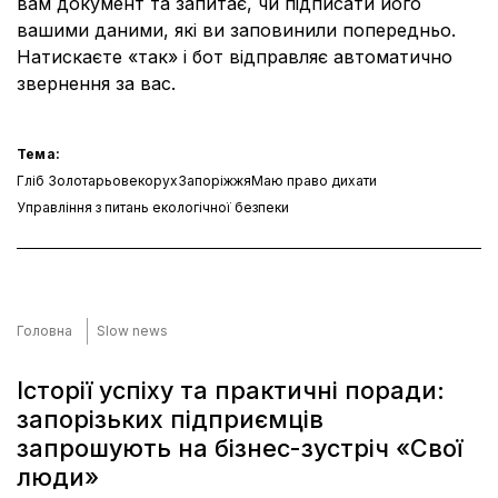
вам документ та запитає, чи підписати його
вашими даними, які ви заповинили попередньо.
Натискаєте «так» і бот відправляє автоматично
звернення за вас.
Тема:
Гліб Золотарьов
екорух
Запоріжжя
Маю право дихати
Управління з питань екологічної безпеки
Головна
Slow news
Історії успіху та практичні поради:
запорізьких підприємців
запрошують на бізнес-зустріч «Свої
люди»