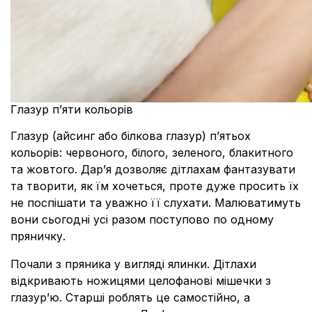
Глазур пʼяти кольорів
Глазур (айсинг або білкова глазур) п’ятьох
кольорів: червоного, білого, зеленого, блакитного
та жовтого.
Дар’я
дозволяє дітлахам фантазувати
та творити, як їм хочеться, проте дуже просить їх
не поспішати та уважно її слухати. Малюватимуть
вони сьогодні усі разом поступово по одно
му
пряничку.
Почали з пряника у вигляді ялинки. Дітлахи
відкривають ножицями целофанові мішечки з
глазур’ю. Старші роблять це самостійно, а