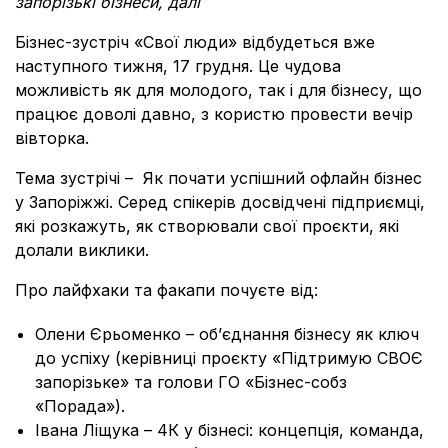
запорізькі бізнеси, далі
Бізнес-зустріч
«
Свої люди» відбудеться вже
наступного тижня, 17 грудня. Це чудова
можливість як для молодого, так і для бізнесу, що
працює доволі давно, з користю провести вечір
вівторка.
Тема зустрічі – Як почати успішний офлайн бізнес
у Запоріжжі. Серед спікерів досвідчені підприємці,
які розкажуть, як створювали свої проєкти, які
долали виклики.
Про лайфхаки та факапи почуєте від:
Олени Єрьоменко – об’єднання бізнесу як ключ
до успіху (керівниці проєкту
«
Підтримую СВОЄ
запорізьке» та голови ГО
«
Бізнес-собз
«
Порада»).
Івана Ліщука – 4К у бізнесі: концепція, команда,