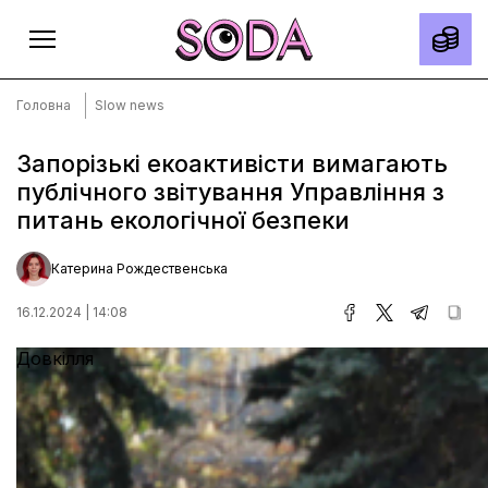
Головна
Slow news
Запорізькі екоактивісти вимагають
публічного звітування Управління з
Головна
питань екологічної безпеки
Тексти
Спецпроєкти
Катерина Рождественська
Slow news
16.12.2024 | 14:08
Місто
Довкілля
Про нас
Редакційна політика
Правила використання матеріалів