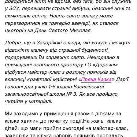
доводиться жити не вдома, без тата, бо він служить
у ЗСУ, переживати страшні вибухи, безсонні ночі та
вимкнення світла. Навіть свято зранку може
перетворитися на трагедію ввечері, як сталося
цьогоріч на День Святого Миколая.
Добре, що в Запоріжжі є люди, які хочуть і можуть
відволікти малечу від страшної буденності,
подарувавши їм справжнє свято. Нещодавно в
приміщенні освітнього простору ГО
«Доречні»
відбувся майстер-клас з розпису пряників від
власниці крафтової майстерні «
Пряна Казка
» Дар’ї
Головні для учнів 1-5 класів Василівської
загальноосвітньої школи № 3. Як все пройшло,
читайте у матеріалі.
Ми заходимо у приміщення разом з дітками за
кілька хвилин до початку події.На жаль, кілька
дітей, що мали прийти сьогодні на майстер-клас,
захворіли та кілька наборів пряників пропадуть,