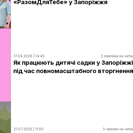
«РазомДляТебе» у Запоріжжя
17.04.2026 | 14:45
3 хвилини на чита
Як працюють дитячі садки у Запоріжжі
під час повномасштабного вторгненн
31.07.2025 | 11:00
5 хвилин на чита