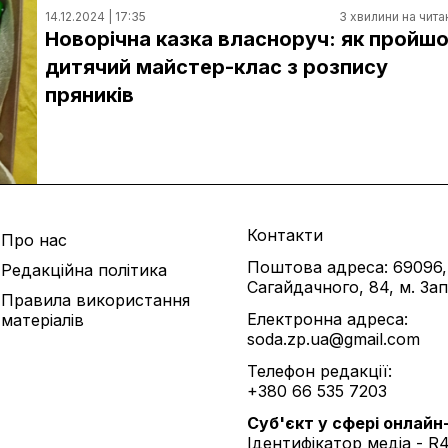
14.12.2024 | 17:35
3 хвилини на чита
Новорічна казка власноруч: як пройш
дитячий майстер-клас з розпису
пряників
Контакти
Про нас
Поштова адреса: 69096,
Редакційна політика
Сагайдачного, 84, м. За
Правила використання
Електронна адреса:
матеріалів
soda.zp.ua@gmail.com
Телефон редакції:
+380 66 535 7203
Cуб'єкт у сфері онлайн
Ідентифікатор медіа - R