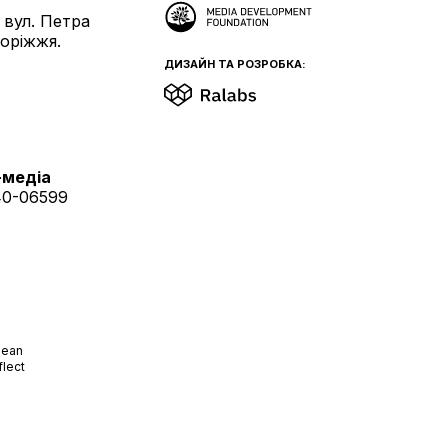
 вул. Петра
поріжжя.
ДИЗАЙН ТА РОЗРОБКА:
-медіа
40-06599
pean
flect