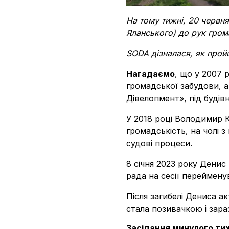
На тому тижні, 20 червн
Яланського) до рук грома
SODA дізналася, як пройш
Нагадаємо
, що у 2007 
громадської забудови, а
Дівелопмент», під буді
У 2018 році Володимир К
громадськість, на чолі 
судові процеси.
8 січня 2023 року Денис
рада на сесії переймену
Після загибелі Дениса 
стала позивачкою і зара
Засідання минулого ти