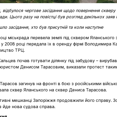
я, відбулося чергове засідання щодо повернення скверу
ди. Цього разу на повістці був розгляд декількох заяв 
ло засідання, хто був присутній та коли наступне
році міськрада перевела землі під сквером Яланського 
 у 2008 році передала їх в оренду фірмі Володимира К
вництво ТРЦ.
альцев почав готувати ділянку під забудову – вирубав
з юристом Денисом Тарасовим, виказали протест таким 
 Тарасов загинув на фронті в бою з російськими військо
вала сквер Яланського на сквер Дениса Тарасова.
активні мешканці Запоріжжя продовжили його справу. 
з йде нова судова справа.
жня