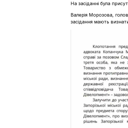
На засіданні була прису
Валерія Морозова, голо
засідання мають визнат