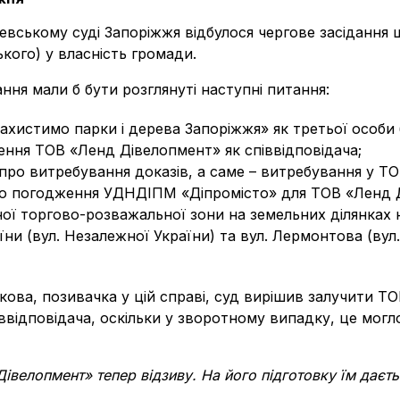
зевському суді Запоріжжя відбулося чергове засідання
кого) у власність громади.
ання мали б бути розглянуті наступні питання:
ахистимо парки і дерева Запоріжжя» як третьої особи 
ення ТОВ «Ленд Дівелопмент» як співвідповідача;
про витребування доказів, а саме – витребування у Т
до погодження УДНДІПМ «Діпромісто» для ТОВ «Ленд 
ої торгово-розважальної зони на земельних ділянках н
їни (вул. Незалежної України) та вул. Лермонтова (вул.
кова, позивачка у цій справі, суд вирішив залучити 
піввідповідача, оскільки у зворотному випадку, це мог
івелопмент» тепер відзиву. На його підготовку їм даєтьс