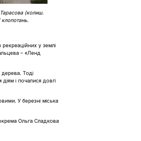
 Тарасова (колиш.
і клопотань.
з рекреаційних у землі
альцева – «Ленд
 дерева. Тоді
діям і почалися довгі
вими. У березні міська
Зокрема Ольга Сладкова