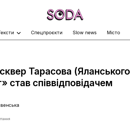
Тексти
Спецпроєкти
Slow news
Місто
 сквер Тарасова (Яланського
» став співвідповідачем
венська
итання