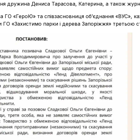
тня дружина Дениса Тарасова, Катерина, а також журна
ва ГО «ГероЮ» та співзасновниця обʼєднання «ВУС», к
и ГО «Захистимо парки і дерева Запоріжжя» третьою с