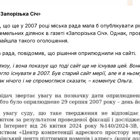
«
Запорізька Січ
»
, що ще у 2007 році міська рада мала б опублікувати р
емельних ділянок в газеті «Запорізька Січ». Однак, пр
найшла такого оголошення.
а рада, повідомив, що рішення оприлюднили на сайті.
зу, і вона показує що тоді сайт ще не існував цей. Вон
гло існувати в 2007. Був старий сайт мерії, але я в ньому
ак нічого і не спромоглися сказати, – коментує Ольга.