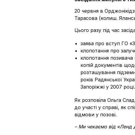
20 червня в Орджонікід
Тарасова (колиш. Ялансь
Цього разу під час засід
заява про вступ ГО «З
клопотання про залуч
клопотання позивача 
копій документів що
розташування підземн
років Радянської Укра
Запоріжжі у 2007 році.
Як розповіла Ольга Слад
до участі у справі, як с
відмови у позові.
– Ми чекаємо від «Ленд Д