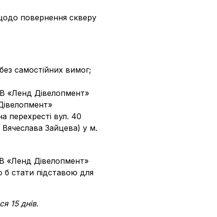
 щодо повернення скверу
без самостійних вимог;
ОВ «Ленд Дівелопмент»
Дівелопмент»
а перехресті вул. 40
 Вячеслава Зайцева) у м.
ТОВ «Ленд Дівелопмент»
ло б стати підставою для
я 15 днів.