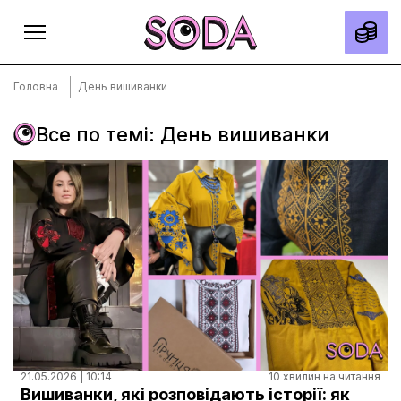
Головна
День вишиванки
Все по темі: День вишиванки
Головна
Тексти
Спецпроєкти
Slow news
Місто
Про нас
Редакційна політика
Правила використання матеріалів
21.05.2026 | 10:14
10 хвилин на читання
Вишиванки, які розповідають історії: як