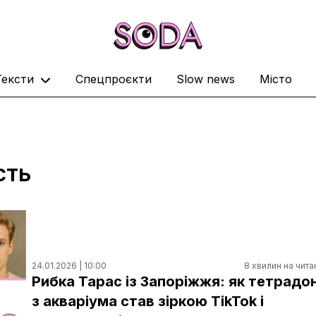
Тексти
Спецпроєкти
Slow news
Місто
сть
24.01.2026 | 10:00
8 хвилин на чита
Рибка Тарас із Запоріжжя: як тетрадо
з акваріума став зіркою TikTok і