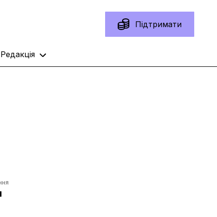
Підтримати
Редакція
ння
н