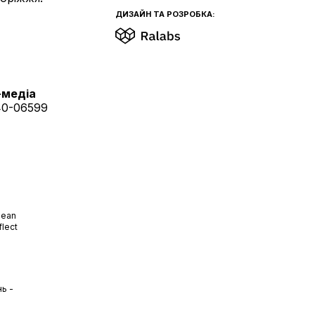
ДИЗАЙН ТА РОЗРОБКА:
-медіа
40-06599
pean
flect
ь -