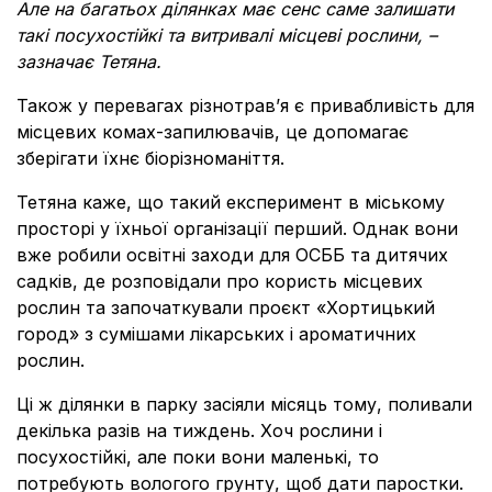
Але на багатьох ділянках має сенс саме залишати
такі посухостійкі та витривалі місцеві рослини, –
зазначає Тетяна.
Також у перевагах різнотрав’я є привабливість для
місцевих комах-запилювачів, це допомагає
зберігати їхнє біорізноманіття.
Тетяна каже, що такий експеримент в міському
просторі у їхньої організації перший. Однак вони
вже робили освітні заходи для ОСББ та дитячих
садків, де розповідали про користь місцевих
рослин та започаткували проєкт «Хортицький
город
»
з сумішами лікарських і ароматичних
рослин.
Ці ж ділянки в парку засіяли місяць тому, поливали
декілька разів на тиждень. Хоч рослини і
посухостійкі, але поки вони маленькі, то
потребують вологого грунту, щоб дати паростки.