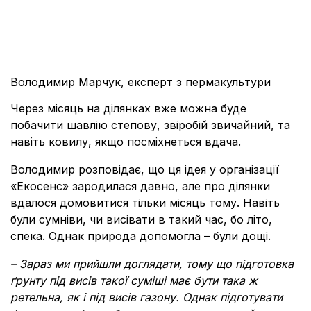
Володимир Марчук, експерт з пермакультури
Через місяць на ділянках вже можна буде
побачити шавлію степову, звіробій звичайний, та
навіть ковилу, якщо посміхнеться вдача.
Володимир розповідає, що ця ідея у організації
«Екосенс
»
зародилася давно, але про ділянки
вдалося домовитися тільки місяць тому. Навіть
були сумніви, чи висівати в такий час, бо літо,
спека. Однак природа допомогла – були дощі.
– Зараз ми прийшли доглядати, тому що підготовка
ґрунту під висів такої суміші має бути така ж
ретельна, як і під висів газону. Однак підготувати