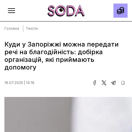
Головна
Тексти
Куди у Запоріжжі можна передати
речі на благодійність: добірка
Головна
організацій, які приймають
Тексти
допомогу
Спецпроєкти
16.07.2025 | 14:16
Slow news
Місто
Про нас
Редакційна політика
Правила використання матеріалів