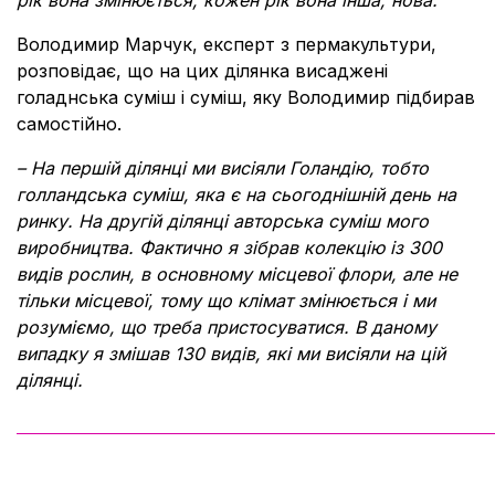
рік вона змінюється, кожен рік вона інша, нова.
Володимир Марчук, експерт з пермакультури,
розповідає, що на цих ділянка висаджені
голаднська суміш і суміш, яку Володимир підбирав
самостійно.
– На першій ділянці ми висіяли Голандію, тобто
голландська суміш, яка є на сьогоднішній день на
ринку. На другій ділянці авторська суміш мого
виробництва. Фактично я зібрав колекцію із 300
видів рослин, в основному місцевої флори, але не
тільки місцевої, тому що клімат змінюється і ми
розуміємо, що треба пристосуватися. В даному
випадку я змішав 130 видів, які ми висіяли на цій
ділянці.