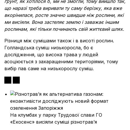
ґрунт, як хотілося б, ми не змогли, тому вийшло так,
що наразі треба виривати ту саму берізку, яка вже
вкорінилася, росте значно швидше ніж рослини, які
ми висіяли. Вона застеляє землю і заважає іншим
рослинам, які тільки починають свій життєвий шлях.
Різниця між сумішами також і в висоті рослин.
Голландська суміш низькоросла, бо є
дослідження, що висока трава у людей
асоціюється з захаращеними територіями, тому
вибір пав саме на низькорослу суміш.
На клумбах у парку Трудової слави ГО
«Екосенс» висіяли суміші різнотрав’я