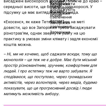
висаджені високорослі рослини, ближче до краю –
середньої висоти, ще ближче – низькорослі. У
підсумку це має виглядати як піраміда.
«Екосенс
»
, як каже Тетяна, не має на меті
довести, що все Запоріжжя треба засаджувати
різнотравʼям, однак звернути увагу на цю
практику в умовах зміни клімату і задля економії
коштів можна.
– Ні, ми не хочемо, щоб саджали всюди, тому що
монополія – це теж не є добре. Має бути міський
простір різноманітним, зручним, комфортним для
людей. І про естетику теж не варто забувати. Я
сподіваюся, що поступово, через громадських
активістів, через волонтерів, через медіа, будемо
показувати, що це прогресивний досвід і люди
матимуть можливість вибору.