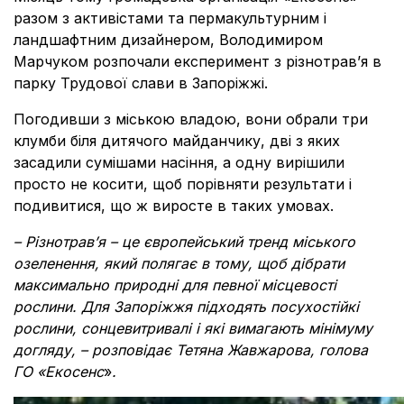
разом з активістами та пермакультурним і
ландшафтним дизайнером, Володимиром
Марчуком розпочали експеримент з різнотравʼя в
парку Трудової слави в Запоріжжі.
Погодивши з міською владою, вони обрали три
клумби біля дитячого майданчику, дві з яких
засадили сумішами насіння, а одну вирішили
просто не косити, щоб порівняти результати і
подивитися, що ж виросте в таких умовах.
– Різнотрав’я – це європейський тренд міського
озеленення, який полягає в тому, щоб дібрати
максимально природні для певної місцевості
рослини. Для Запоріжжя підходять посухостійкі
рослини, сонцевитривалі і які вимагають мінімуму
догляду, – розповідає Тетяна Жавжарова, голова
ГО «Екосенс
»
.