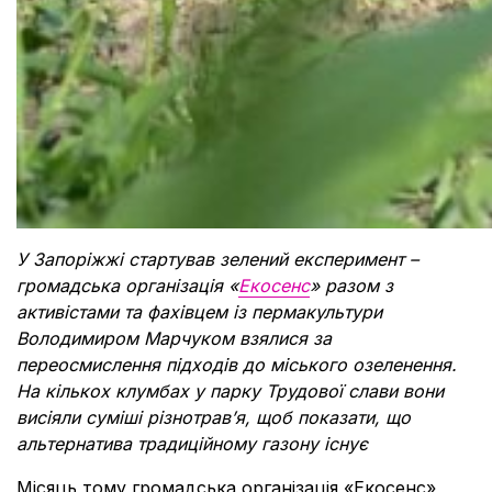
У Запоріжжі стартував зелений експеримент –
громадська організація «
Екосенс
» разом з
активістами та фахівцем із пермакультури
Володимиром Марчуком взялися за
переосмислення підходів до міського озеленення.
На кількох клумбах у парку Трудової слави вони
висіяли суміші різнотрав’я, щоб показати, що
альтернатива традиційному газону існує
Місяць тому громадська організація
«
Екосенс
»