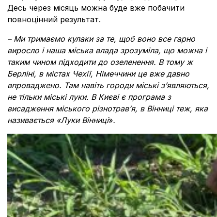
Десь через місяць можна буде вже побачити
повноцінний результат.
– Ми тримаємо кулаки за те, щоб воно все гарно
виросло і наша міська влада зрозуміла, що можна і
таким чином підходити до озеленення. В тому ж
Берліні, в містах Чехії, Німеччини це вже давно
впроваджено. Там навіть городи міські з’являються,
не тільки міські луки. В Києві є програма з
висадження міського різнотрав’я, в Вінниці теж, яка
називається «Луки Вінниці
»
.