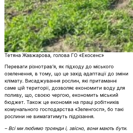
Тетяна Жавжарова, голова ГО «Екосенс»
Переваги різнотрав’я, як підходу до міського
озеленення, в тому, що це захід адаптації до зміни
клімату. Висаджування рослин, які притаманні
саме цій території, дозволяє економити воду для
поливу, що, своєю чергою, економить міський
бюджет. Також це економія на праці робітників
комунального господарства «Зеленгосп
»
, бо такі
рослини не вимагатимуть підрізання.
– Всі ми любимо троянди і, звісно, вони мають бути.