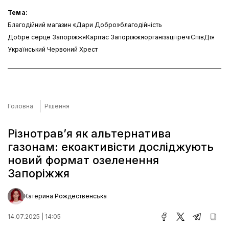
Тема:
Благодійний магазин «Дари Добро»
благодійність
Добре серце Запоріжжя
Карітас Запоріжжя
організації
речі
СпівДія
Український Червоний Хрест
Головна
Рішення
Різнотравʼя як альтернатива
газонам: екоактивісти досліджують
новий формат озеленення
Запоріжжя
Катерина Рождественська
14.07.2025 | 14:05