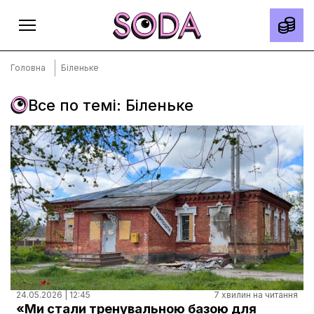
Головна
Біленьке
Все по темі: Біленьке
Головна
Тексти
Спецпроєкти
Slow news
Місто
Про нас
Редакційна політика
Правила використання матеріалів
24.05.2026 | 12:45
7 хвилин на читання
«Ми стали тренувальною базою для