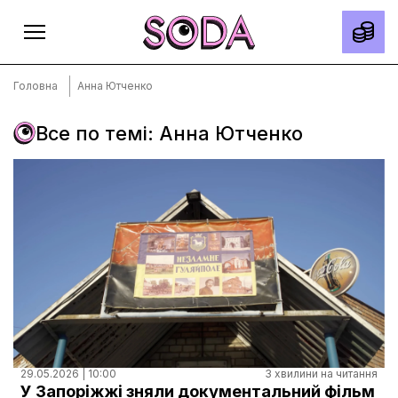
Головна
Анна Ютченко
Все по темі: Анна Ютченко
Головна
Тексти
Спецпроєкти
Slow news
Місто
Про нас
Редакційна політика
Правила використання матеріалів
29.05.2026 | 10:00
3 хвилини на читання
У Запоріжжі зняли документальний фільм