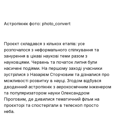
Астропікнік фото: photo_convert
Проєкт складався з кількох етапів: усе
розпочалося з неформального спілкування та
занурення в цікаві наукові теми разом з
науковцями. Червень та початок липня були
насичені подіями. На першому заході учасники
зустрілися з Назарієм Сторчовим та дізналися про
можливості розвитку в науці. Згодом відбувся
дводенний астропікнік з аерокосмічним інженером
та популяризатором науки Олександром
Піроговим, де дивилися тематичний фільм на
проєкторі та спостерігали в телескоп просто
неба.