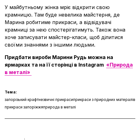
У майбутньому жінка мріє відкрити свою
крамницю. Там буде невелика майстерня, де
Марина робитиме прикраси, а відвідувачі
крамниці за нею спостерігатимуть. Також вона
хоче записувати майстер-класи, щоб ділитися
своїми знаннями з іншими людьми.
Придбати вироби Марини Рудь можна на
ярмарках та на її сторінці в Instagram
«Природа
в
металі
»
Тема:
запорізький крафт
незвичні прикраси
прикраси з природних матералів
прикраси запоріжжя
природа в металі