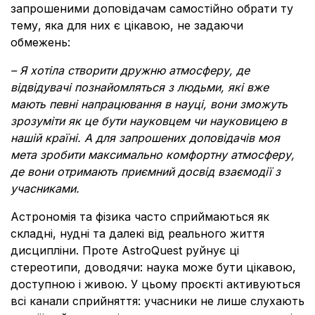
запрошеними доповідачам самостійно обрати ту
тему, яка для них є цікавою, не задаючи
обмежень:
– Я хотіла створити дружню атмосферу, де
відвідувачі познайомляться з людьми, які вже
мають певні напрацювання в науці, вони зможуть
зрозуміти як це бути науковцем чи науковицею в
нашій країні. А для запрошених доповідачів моя
мета зробити максимально комфортну атмосферу,
де вони отримають приємний досвід взаємодії з
учасниками.
Астрономія та фізика часто сприймаються як
складні, нудні та далекі від реального життя
дисципліни. Проте AstroQuest руйнує ці
стереотипи, доводячи: наука може бути цікавою,
доступною і живою. У цьому проєкті активуються
всі канали сприйняття: учасники не лише слухають