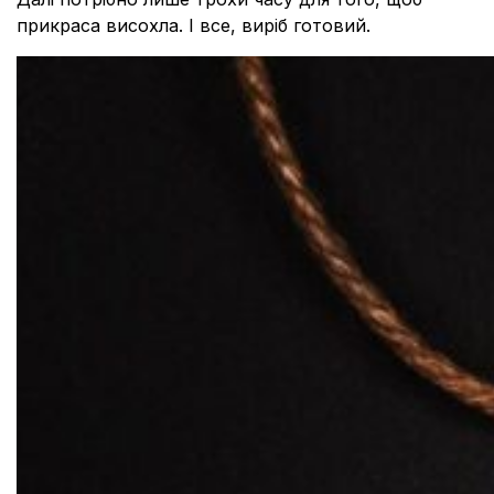
прикраса висохла. І все, виріб готовий.