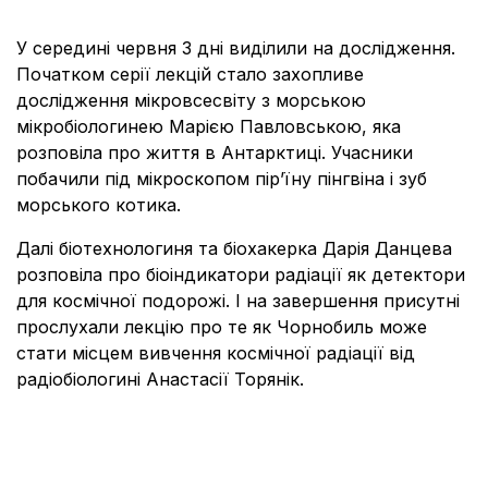
У середині червня 3 дні виділили на дослідження.
Початком серії лекцій стало захопливе
дослідження мікровсесвіту з морською
мікробіологинею Марією Павловською, яка
розповіла про життя в Антарктиці. Учасники
побачили під мікроскопом пір’їну пінгвіна і зуб
морського котика.
Далі біотехнологиня та біохакерка Дарія Данцева
розповіла про біоіндикатори радіації як детектори
для космічної подорожі. І на завершення присутні
прослухали лекцію про те як Чорнобиль може
стати місцем вивчення космічної радіації від
радіобіологині Анастасії Торянік.