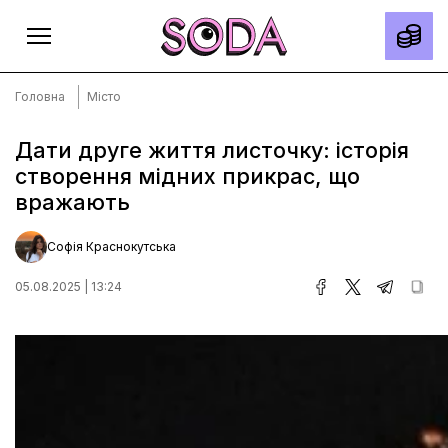
Головна
Місто
Дати друге життя листочку: історія
створення мідних прикрас, що
Головна
вражають
Тексти
Спецпроєкти
Софія Краснокутська
Slow news
05.08.2025 | 13:24
Місто
Про нас
Редакційна політика
Правила використання матеріалів