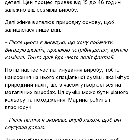
деталі. Цей процес триває від 15 до 48 годин
залежно від розмірів виробу.
Далі жінка випалює природну основу, щоб
залишилася лише мідь.
– Після цього я вигадую, що хочу побачити.
Вигадую дизайн, припаюю потрібні деталі, кріплю
каміння. Тобто далі йде чисто політ фантазії.
Потім настає час патинування виробу, тобто
нанесення на нього спеціальної суміші, яка імітує
природний наліт, що з часом утворюється на
металічних виробах. Ця суміш може бути різного
кольору та походження. Марина робить її
власноруч.
– Після патини я вкриваю виріб лаком, щоб він
слугував довше.
Далі потрібно лише трохи часу для того, щоб