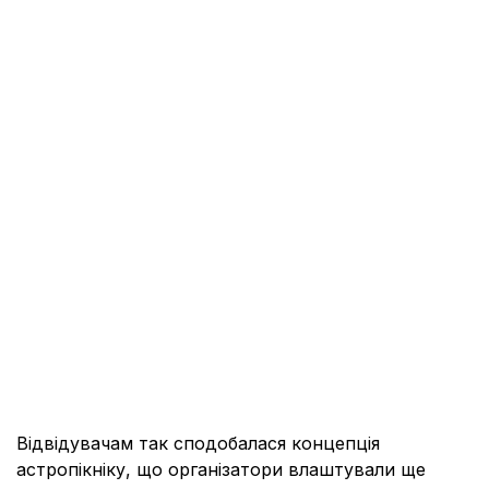
Відвідувачам так сподобалася концепція
астропікніку, що організатори влаштували ще