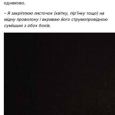
однаково.
– Я закріплюю листочок (квітку, пір’їнку тощо) на
мідну проволоку і вкриваю його струмопровідною
сумішшю з обох боків.