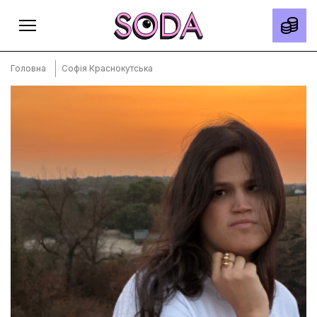
Головна
Софія Краснокутська
Головна
Тексти
Спецпроєкти
Slow news
Місто
Про нас
Редакційна політика
Правила використання матеріалів