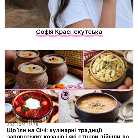
Документи
Софія Краснокутська
30.11.2025 | 12:38
Що їли на Січі: кулінарні традиції
запорозьких козаків і які страви дійшли до