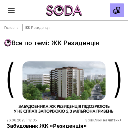
Головна
ЖК Резиденція
Все по темі: ЖК Резиденція
Головна
Тексти
Спецпроєкти
Slow news
Місто
Про нас
Редакційна політика
Правила використання матеріалів
26.06.2025 | 12:35
3 хвилини на читання
Забудовник ЖК «Резиденція»