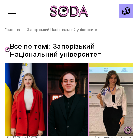
Головна
Запорізький Національний університет
Все по темі: Запорізький
Національний університет
Головна
Тексти
Спецпроєкти
Slow news
Місто
Про нас
Редакційна політика
Правила використання матеріалів
02.12.2025 | 13:26
7 хвилин на читання