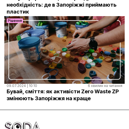
Документи
необхідність: де в Запоріжжі приймають
пластик
Рішення
09.07.2024 | 10:10
6 хвилин на читання
Бувай, сміття: як активісти Zero Waste ZP
змінюють Запоріжжя на краще