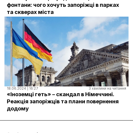
Документи
фонтани: чого хочуть запоріжці в парках
та скверах міста
18.06.2024 | 16:27
3 хвилини на читання
«Іноземці геть» – скандал в Німеччині.
Реакція запоріжців та плани повернення
додому