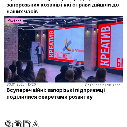
Документи
запорозьких козаків і які страви дійшли до
наших часів
Рішення
30.01.2025 | 15:20
3 хвилини на читання
Всупереч війні: запорізькі підприємці
поділилися секретами розвитку