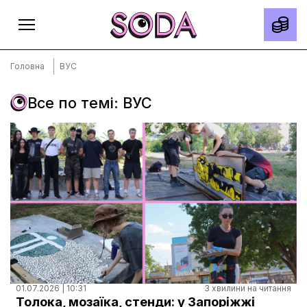
Головна
ВУС
Все по темі: ВУС
Головна
Тексти
Спецпроєкти
Slow news
Місто
Про нас
Редакційна політика
Правила використання матеріалів
01.07.2026 | 10:31
3 хвилини на читання
Толока, мозаїка, стенди: у Запоріжжі