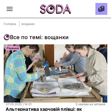
Головна
вощанки
Все по темі: вощанки
Головна
Рішення
Тексти
Спецпроєкти
Slow news
Місто
Про нас
Редакційна політика
Правила використання матеріалів
07.05.2025 | 14:31
5 хвилин на читання
Альтернатива харчовій плівці: як