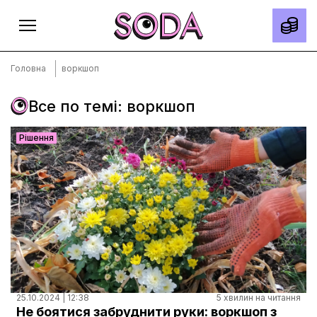
Головна
воркшоп
Все по темі: воркшоп
Головна
Рішення
Тексти
Спецпроєкти
Slow news
Місто
Про нас
Редакційна політика
Правила використання матеріалів
25.10.2024 | 12:38
5 хвилин на читання
Не боятися забруднити руки: воркшоп з