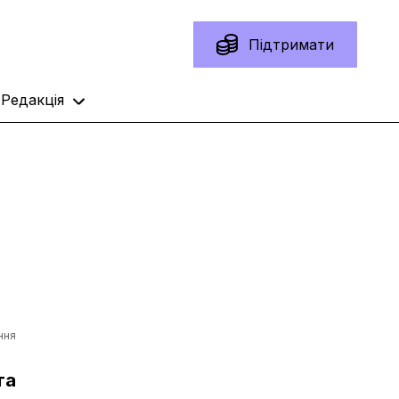
Підтримати
Редакція
ння
та