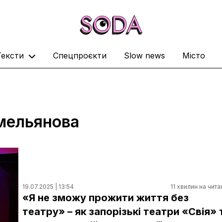
Тексти
Спецпроєкти
Slow news
Місто
Ємельянова
19.07.2025 | 13:54
11 хвилин на чита
«Я не зможу прожити життя без
театру» – як запорізькі театри «Свія» 