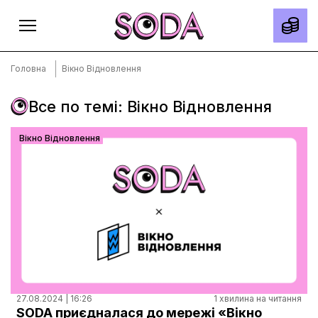
Головна
Вікно Відновлення
Все по темі: Вікно Відновлення
Головна
Вікно Відновлення
Тексти
Спецпроєкти
Slow news
Місто
Про нас
Редакційна політика
Правила використання матеріалів
27.08.2024 | 16:26
1 хвилина на читання
SODA приєдналася до мережі «Вікно