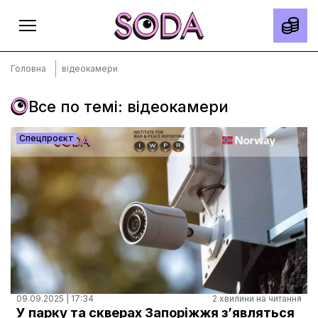
Головна
відеокамери
Все по темі: відеокамери
Головна
Спецпроєкт
Тексти
Спецпроєкти
Slow news
Місто
Про нас
Редакційна політика
Правила використання матеріалів
09.09.2025 | 17:34
2 хвилини на читання
У парку та скверах Запоріжжя з’являться