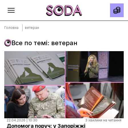
Головна
ветеран
Все по темі: ветеран
Головна
Тексти
Спецпроєкти
Slow news
Місто
Про нас
Редакційна політика
Правила використання матеріалів
22.04.2026 | 10:30
3 хвилини на читання
Допомога поруч: у Запоріжжі