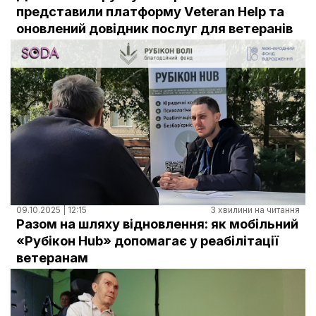
Документи
представили платформу Veteran Help та
оновлений довідник послуг для ветеранів
09.10.2025 | 12:15
3 хвилини на читання
Разом на шляху відновлення: як мобільний
«Рубікон Hub» допомагає у реабілітації
ветеранам