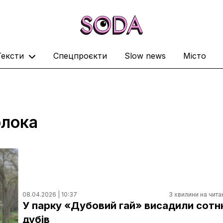
Тексти
Спецпроєкти
Slow news
Місто
олока
08.04.2026 | 10:37
3 хвилини на чита
У парку «Дубовий гай» висадили сотн
дубів