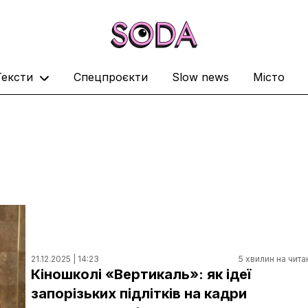
Тексти
Спецпроєкти
Slow news
Місто
21.12.2025 | 14:23
5 хвилин на чита
Кіношколі «Вертикаль»: як ідеї
запорізьких підлітків на кадри