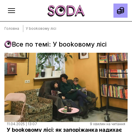
Головна
У bookовому лісі
Все по темі: У bookовому лісі
Головна
Тексти
Спецпроєкти
Slow news
Місто
Про нас
Редакційна політика
Правила використання матеріалів
11.04.2025 | 13:07
9 хвилин на читання
У bookовому лісі: як запоріжанка надихає