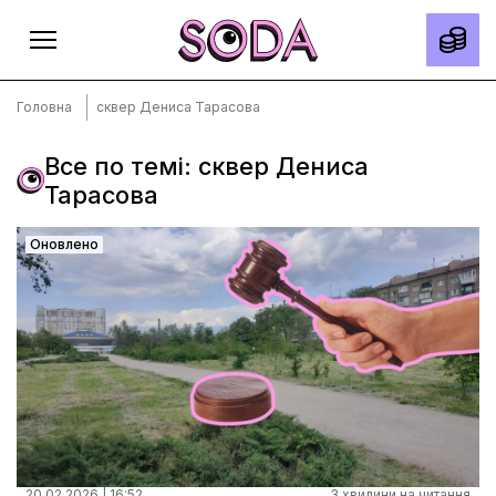
Головна
сквер Дениса Тарасова
Все по темі: сквер Дениса
Тарасова
Головна
Тексти
Оновлено
Спецпроєкти
Slow news
Місто
Про нас
Редакційна політика
Правила використання матеріалів
20.02.2026 | 16:52
3 хвилини на читання