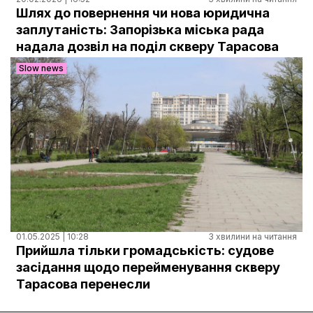
Документи
Шлях до повернення чи нова юридична
заплутаність: Запорізька міська рада
надала дозвіл на поділ скверу Тарасова
Slow news
01.05.2025 | 10:28
3 хвилини на читання
Прийшла тільки громадськість: судове
засідання щодо перейменування скверу
Тарасова перенесли