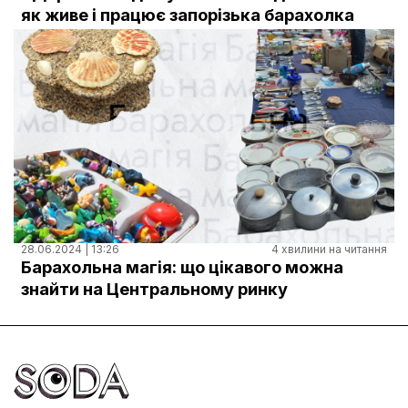
Документи
як живе і працює запорізька барахолка
28.06.2024 | 13:26
4 хвилини на читання
Барахольна магія: що цікавого можна
знайти на Центральному ринку