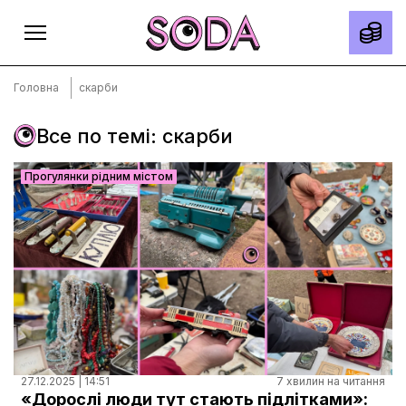
Головна
скарби
Все по темі: скарби
Головна
Прогулянки рідним містом
Тексти
Спецпроєкти
Slow news
Місто
Про нас
Редакційна політика
Правила використання матеріалів
27.12.2025 | 14:51
7 хвилин на читання
«Дорослі люди тут стають підлітками»: