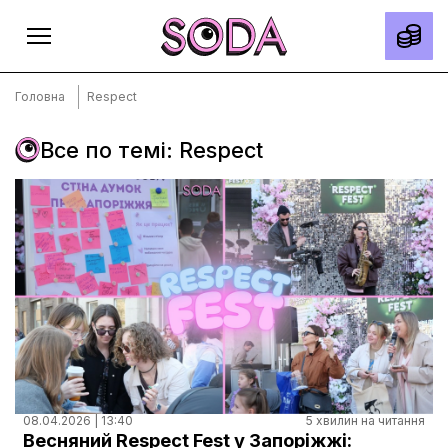
Головна
Respect
Все по темі: Respect
Головна
Тексти
Спецпроєкти
Slow news
Місто
Про нас
Редакційна політика
Правила використання матеріалів
08.04.2026 | 13:40
5 хвилин на читання
Весняний Respect Fest у Запоріжжі: