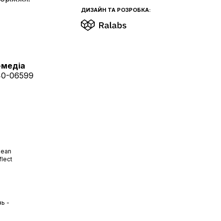
ДИЗАЙН ТА РОЗРОБКА:
-медіа
40-06599
pean
flect
ь -