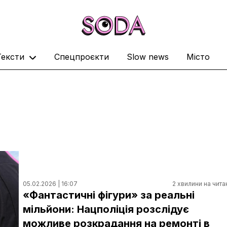
Тексти
Спецпроєкти
Slow news
Місто
05.02.2026 | 16:07
2 хвилини на чита
«Фантастичні фігури» за реальні
мільйони: Нацполіція розслідує
можливе розкрадання на ремонті в