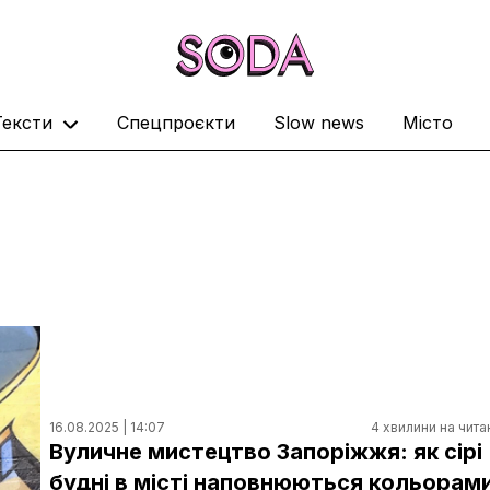
Тексти
Спецпроєкти
Slow news
Місто
16.08.2025 | 14:07
4 хвилини на чита
Вуличне мистецтво Запоріжжя: як сірі
будні в місті наповнюються кольорам