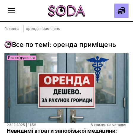
Головна
оренда приміщень
Все по темі: оренда приміщень
Головна
Розслідування
Тексти
Спецпроєкти
Slow news
Місто
Про нас
Редакційна політика
Правила використання матеріалів
23.12.2025 | 11:56
6 хвилин на читання
Невидимі втрати запорізької медицини: