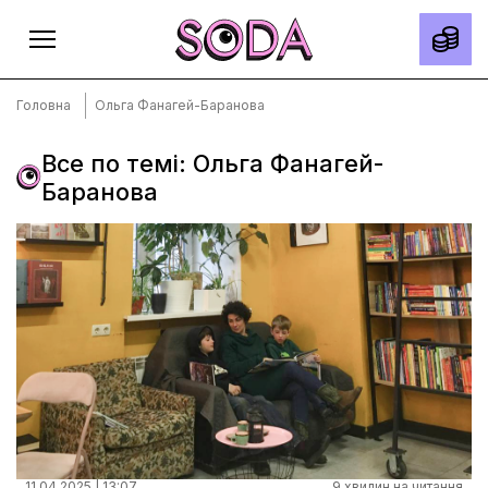
Головна
Ольга Фанагей-Баранова
Все по темі: Ольга Фанагей-
Баранова
Головна
Тексти
Спецпроєкти
Slow news
Місто
Про нас
Редакційна політика
Правила використання матеріалів
11.04.2025 | 13:07
9 хвилин на читання