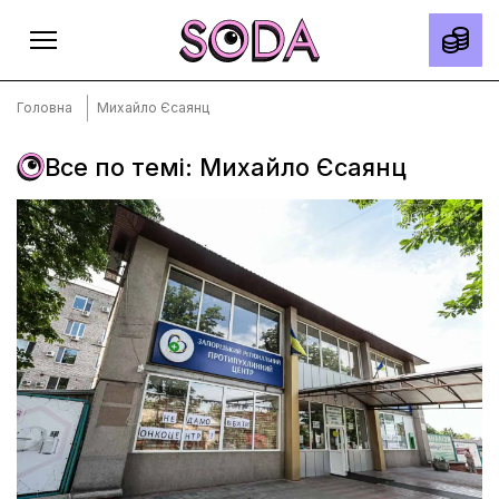
Головна
Михайло Єсаянц
Все по темі: Михайло Єсаянц
Головна
Тексти
Спецпроєкти
Slow news
Місто
Про нас
Редакційна політика
Правила використання матеріалів