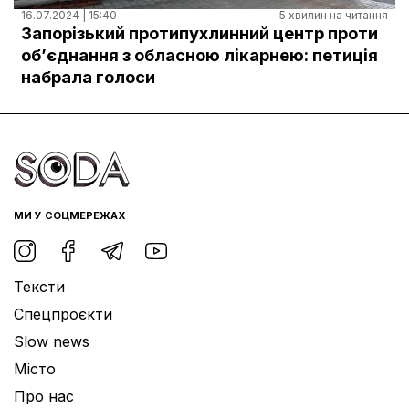
Документи
16.07.2024 | 15:40
5 хвилин на читання
Запорізький протипухлинний центр проти
обʼєднання з обласною лікарнею: петиція
набрала голоси
МИ У СОЦМЕРЕЖАХ
Тексти
Спецпроєкти
Slow news
Місто
Про нас