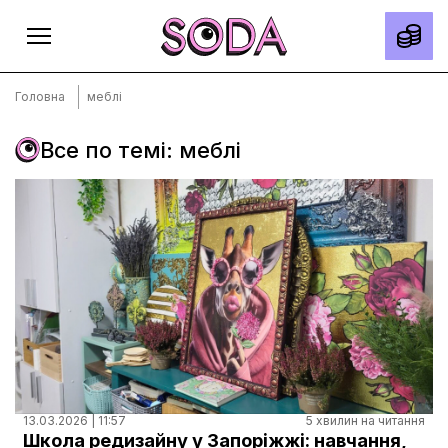
Головна
меблі
Все по темі: меблі
Головна
Тексти
Спецпроєкти
Slow news
Місто
Про нас
Редакційна політика
Правила використання матеріалів
13.03.2026 | 11:57
5 хвилин на читання
Школа редизайну у Запоріжжі: навчання,